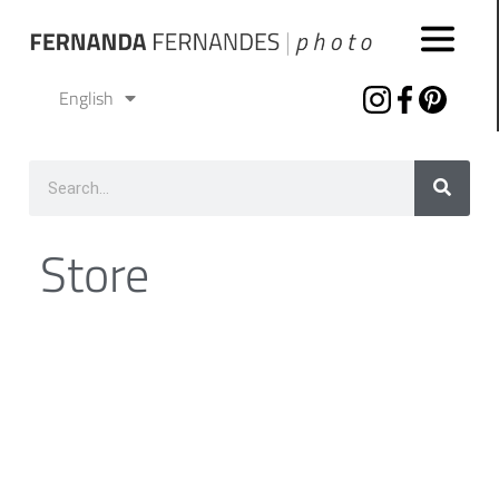
Português
English
Español
Store
Lorem ipsum dolor sit amet, consectetur adipiscing
elit. Ut elit tellus, luctus nec ullamcorper mattis,
pulvinar dapibus leo.