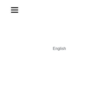
Português
English
Español